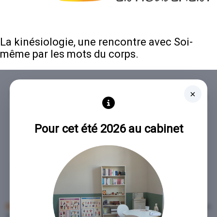
La kinésiologie, une rencontre avec Soi-
même par les mots du corps.
Sophie Tchékaloff, kinésiologue à Bécherel,
×
Rennes Métropole
Pour cet été 2026 au cabinet
Équilibre …. en mouvement.
Une invitation à incarner l’équilibre au centre, au coeur de Soi,
dans le mouvement de la vie.
Kinésiologue certifiée en 2012
,
je vous propose de vous
accompagner pour trouver votre propre équilibre et :